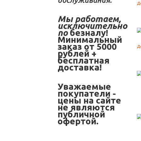
обслуживания.
Мы работаем,
исключительно
по
безналу!
Минимальный
заказ от 5000
рублей +
бесплатная
доставка!
Уважаемые
покупатели -
цены на сайте
не являются
публичной
офертой.