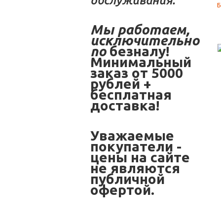
обслуживания.
Мы работаем,
исключительно
по
безналу!
Минимальный
заказ от 5000
рублей +
бесплатная
доставка!
Уважаемые
покупатели -
цены на сайте
не являются
публичной
офертой.